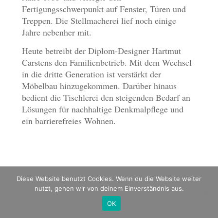
Fertigungsschwerpunkt auf Fenster, Türen und
Treppen. Die Stellmacherei lief noch einige
Jahre nebenher mit.
Heute betreibt der Diplom-Designer Hartmut
Carstens den Familienbetrieb. Mit dem Wechsel
in die dritte Generation ist verstärkt der
Möbelbau hinzugekommen. Darüber hinaus
bedient die Tischlerei den steigenden Bedarf an
Lösungen für nachhaltige Denkmalpflege und
ein barrierefreies Wohnen.
Diese Website benutzt Cookies. Wenn du die Website weiter
nutzt, gehen wir von deinem Einverständnis aus.
Hartmut Carstens | Osterkamp 35 | 26655 Westerstede Torsholt
OK
| Tel. 0 44 88 - 25 63